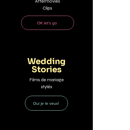
Aftermovies
Clips
OK let's go
Wedding
Stories
Films de
mariage
stylés
Oui je le veux!