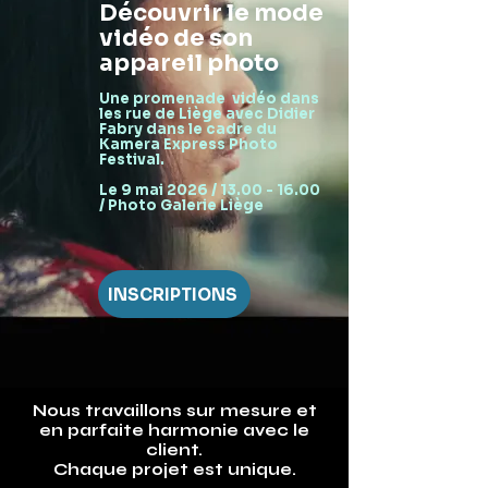
Découvrir le mode
vidéo de son
appareil photo
Une promenade vidéo dans
les rue de Liège avec Didier
Fabry dans le cadre du
Kamera Express Photo
Festival.
Le 9 mai 2026 /
13.00 - 16.00
/ Photo Galerie Liège
INSCRIPTIONS
Nous travaillons sur mesure et
en parfaite harmonie avec le
client.
Chaque projet est unique.