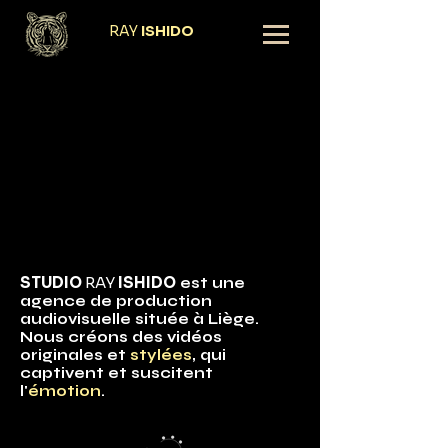
RAY
ISHIDO
STUDIO RAY
STUDIO RAY
ISHIDO VIDEO
ISHIDO VIDEO
STUDIO
RAY
ISHIDO
est une
agence de production
audiovisuelle située à Liège.
Nous créons des vidéos
originales et
stylées
, qui
captivent et suscitent
l'
émotion
.